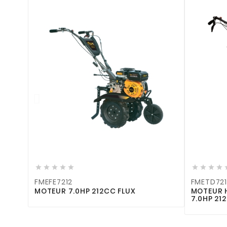











FMEFE7212
FMETD721
MOTEUR 7.0HP 212CC FLUX
MOTEUR 
7.0HP 21