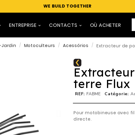
WE BUILD TOGETHER
ENTREPRISE
CONTACTS
OÙ ACHETER
-Jardin
Motoculteurs
Acessórios
Extracteur de p
Extracteu
terre Flu
REF
FABME
Catégorie
A
Pour motobineuse avec fil
directe.