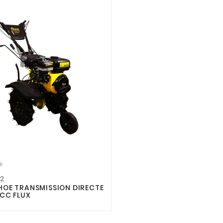



2
HOE TRANSMISSION DIRECTE
2CC FLUX