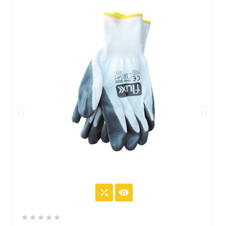






