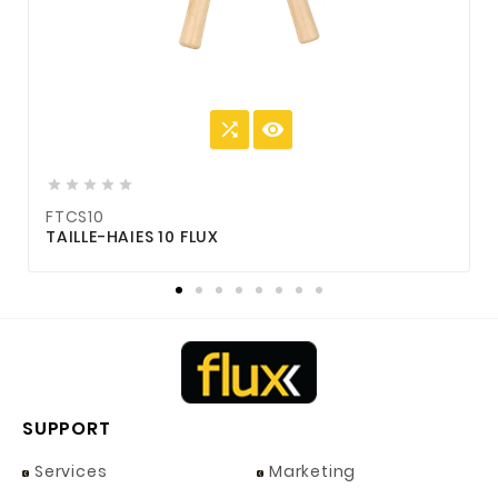







FTCS10
TAILLE-HAIES 10 FLUX
T
SUPPORT
Services
Marketing