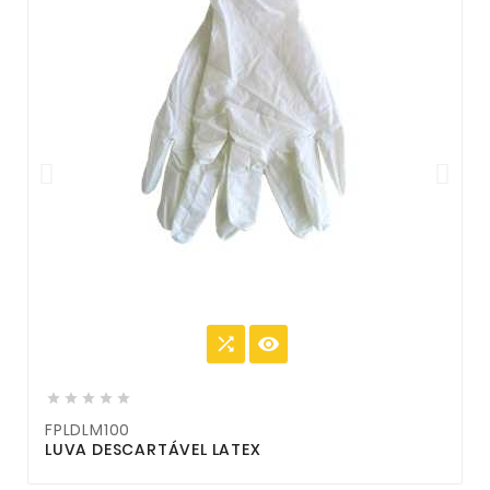







FPLDLM100
F
LUVA DESCARTÁVEL LATEX
L