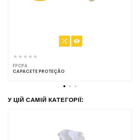







FPCPA
CAPACETE PROTEÇÃO
S
У ЦІЙ САМІЙ КАТЕГОРІЇ: