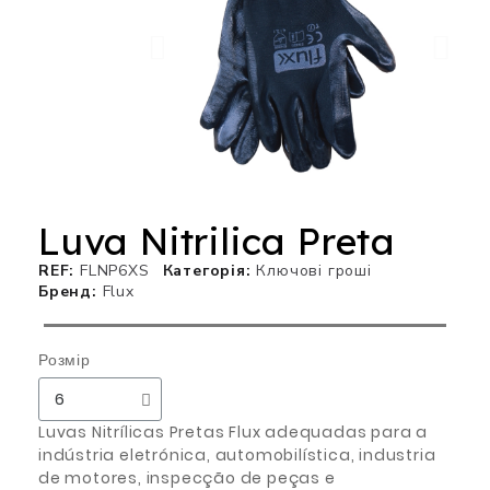
Luva Nitrilica Preta
REF
FLNP6XS
Категорія
Ключові гроші
Бренд
Flux
Розмір
Luvas Nitrílicas Pretas Flux adequadas para a
indústria eletrónica, automobilística, industria
de motores, inspecção de peças e