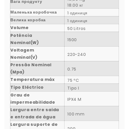
Вага продукту
18.00 кг
Маленька коробочка
1 одиниця
Велика коробка
1 одиниця
Volume
50 Litros
Potência
1500
Nominal(W)
Voltagem
220-240
Nominal(V)
Pressão Nominal
0.75
(Mpa)
Temperatura máx
75 ºC
Tipo Eléctrico
Tipo I
Grau de
IPX4 M
impermeabilidade
Largura entre saida
100 mm
e entrada de água
Largura suporte de
200