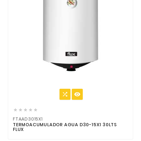







FTAAD3015X1
TERMOACUMULADOR AGUA D30-15X1 30LTS
FLUX