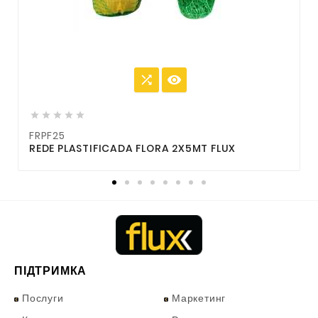







FRPF25
F
REDE PLASTIFICADA FLORA 2X5MT FLUX
R
ПІДТРИМКА
Послуги
Маркетинг