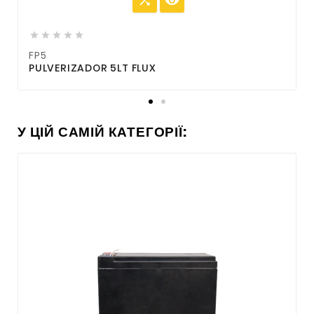







FP5
F
PULVERIZADOR 5LT FLUX
P
У ЦІЙ САМІЙ КАТЕГОРІЇ: