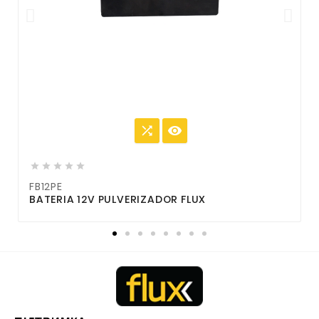







FB12PE
F
BATERIA 12V PULVERIZADOR FLUX
B