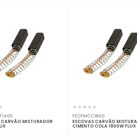










F1400
FECFMCC1800
 CARVÃO MISTURADOR
ESCOVAS CARVÃO MISTUR
LUX
CIMENTO COLA 1800W FLUX