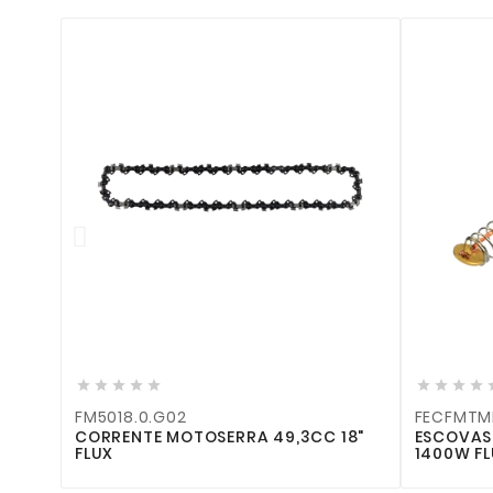











FM5018.0.G02
FECFMTM
CORRENTE MOTOSERRA 49,3CC 18"
ESCOVAS
FLUX
1400W F