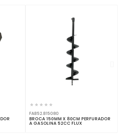









FAB52.B15080
FECF
ADOR
BROCA 150MM X 80CM PERFURADOR
ESCO
A GASOLINA 52CC FLUX
FLUX